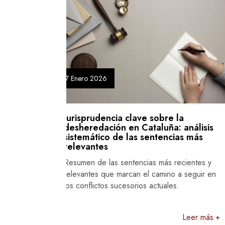
27 Enero 2026
cia clave sobre la
La prueba en la de
ón en Cataluña: análisis
Cataluña: cómo val
 de las sentencias más
tribunales el maltra
la falta de relación 
s sentencias más recientes y
¿Quién debe probar qué
e marcan el camino a seguir en
de la prueba y los doc
 sucesorios actuales.
que exigen los jueces pa
decisión.
Leer más