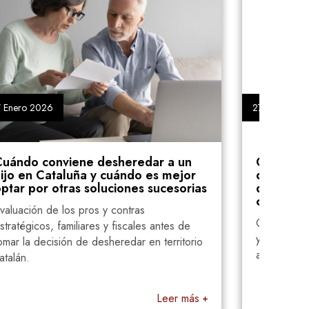
27 Enero 2026
r a un
Cómo redactar una cláusula de
es mejor
desheredación en Cataluña a prueb
sucesorias
de impugnaciones: técnica jurídica 
criterios jurisprudenciales
Consejos técnicos para blindar tu testament
 antes de
y asegurar que tu voluntad prevalezca frent
 territorio
a futuras demandas judiciales.
Leer más
Leer más