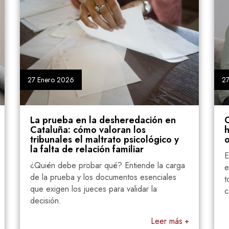
27 Enero 2026
sheredación en
Cuándo conviene deshereda
oran los
hijo en Cataluña y cuándo 
to psicológico y
optar por otras soluciones 
familiar
Evaluación de los pros y contras
? Entiende la carga
estratégicos, familiares y fiscales
umentos esenciales
tomar la decisión de desheredar en
ra validar la
catalán.
Leer más