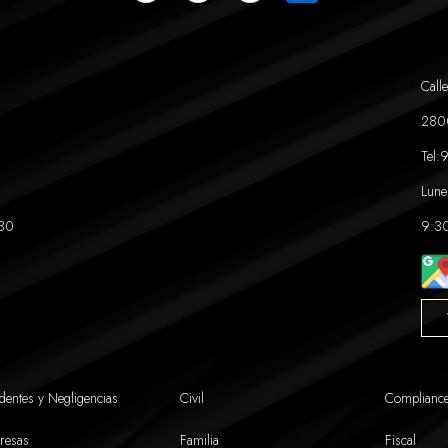
Calle
280
Tel:
9
Lune
:30
9:30
dentes y Negligencias
Civil
Complianc
resas
Familia
Fiscal