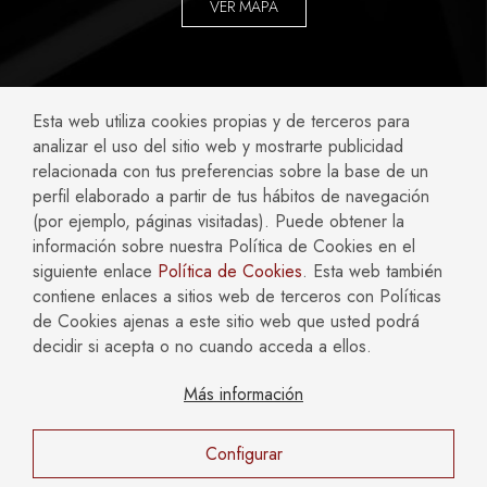
VER MAPA
ABOGADOS ESPECIALIZADOS EN:
Esta web utiliza cookies propias y de terceros para
analizar el uso del sitio web y mostrarte publicidad
Accidentes y Negligencias
Civil
relacionada con tus preferencias sobre la base de un
perfil elaborado a partir de tus hábitos de navegación
Compliance
Concursal
(por ejemplo, páginas visitadas). Puede obtener la
Empresas
Familia
información sobre nuestra Política de Cookies en el
Fiscal
Hipotecario y Bancario
siguiente enlace
Política de Cookies
. Esta web también
Inmobiliario y Construcción
Laboral
contiene enlaces a sitios web de terceros con Políticas
Mercantil y Societario
Penal
de Cookies ajenas a este sitio web que usted podrá
decidir si acepta o no cuando acceda a ellos.
Más información
AVISO LEGAL
POLÍTICA DE COOKIES
POLÍTICA DE PRIVACIDAD
Configurar
Copyright © 2026 Català Reinón Abogados. Todos los