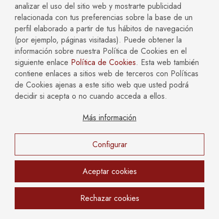
analizar el uso del sitio web y mostrarte publicidad
relacionada con tus preferencias sobre la base de un
25 Febrero 2024
perfil elaborado a partir de tus hábitos de navegación
(por ejemplo, páginas visitadas). Puede obtener la
información sobre nuestra Política de Cookies en el
¿Cuáles son las diferencias entre un
siguiente enlace
Política de Cookies
. Esta web también
divorcio de mutuo acuerdo y un divorcio
contiene enlaces a sitios web de terceros con Políticas
contencioso?
de Cookies ajenas a este sitio web que usted podrá
Te explicamos cuáles son las diferencias entre un
decidir si acepta o no cuando acceda a ellos.
divorcio de mutuo acuerdo y un divorcio
contencioso, para que sepas qué opción es la
Más información
mejor para ti y aciertes en tu elección.
Leer más
Configurar
Aceptar cookies
Rechazar cookies