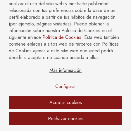
Conflicto de socios, administradores, responsabilidad
analizar el uso del sitio web y mostrarte publicidad
societaria, incumplimientos de contratos.
relacionada con tus preferencias sobre la base de un
perfil elaborado a partir de tus hábitos de navegación
Abogados Accidentes de Tráfico Madrid
(por ejemplo, páginas visitadas). Puede obtener la
Reclamaciones y defensas de la parte lesionada,
información sobre nuestra Política de Cookies en el
conflictos con las compañías de seguros y
siguiente enlace
Política de Cookies
. Esta web también
reconstrucción de accidentes.
contiene enlaces a sitios web de terceros con Políticas
de Cookies ajenas a este sitio web que usted podrá
Abogados Herencias y Sucesiones Madrid
decidir si acepta o no cuando acceda a ellos.
Derechos sucesorios, derechos legales y sucesorios,
Más información
impugnaciones testamentarias.
Abogados Hipotecarios Madrid
Configurar
Gestión hipotecaria, en el proceso de solicitud y
gestión. Representantes y recomendaciones frente a
Aceptar cookies
instituciones financieras.
Rechazar cookies
Abogados Civil Madrid
Reclamaciones civiles, preparación de contratos y