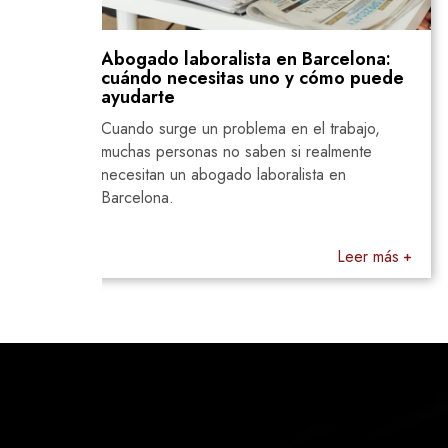
ralista en Barcelona:
Tecnoestrés y derech
itas uno y cómo puede
desconexión digital: e
invisible de la hiperc
 problema en el trabajo,
La digitalización ha cambi
 no saben si realmente
trabajar, pero también ha
ogado laboralista en
riesgos laborales.
Leer más