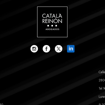
in
Calle
280
Tel:
9
Lune
:30
9:30