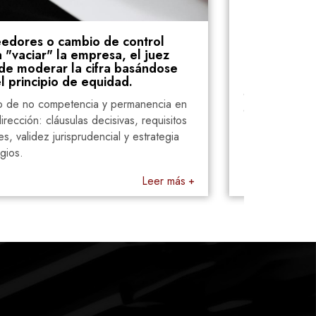
rol
El Mejor Abogado en Incapacidades
juez
Laborales en Madrid
ndose
La incapacidad laboral es una situación en la
que un trabajador, debido a una enfermedad
encia en
o accidente, no puede desempeñar sus
equisitos
funciones laborales h
rategia
eer más
Leer más