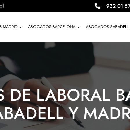
932 01 5
ll
S MADRID
ABOGADOS BARCELONA
ABOGADOS SABADELL
 DE LABORAL B
ABADELL Y MADR