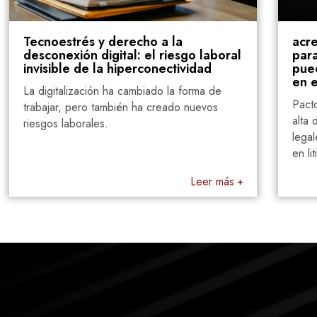
o a la
acreedores o cambio de cont
l riesgo laboral
para "vaciar" la empresa, el 
onectividad
puede moderar la cifra basá
en el principio de equidad.
ado la forma de
Pacto de no competencia y perman
 creado nuevos
alta dirección: cláusulas decisivas, r
legales, validez jurisprudencial y est
en litigios.
Leer más
L