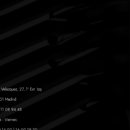
 Velazquez, 27, 1º Ext. Izq
01 Madrid
11 08 94 48
s - Viernes:
-14:00 | 16:00-19:30