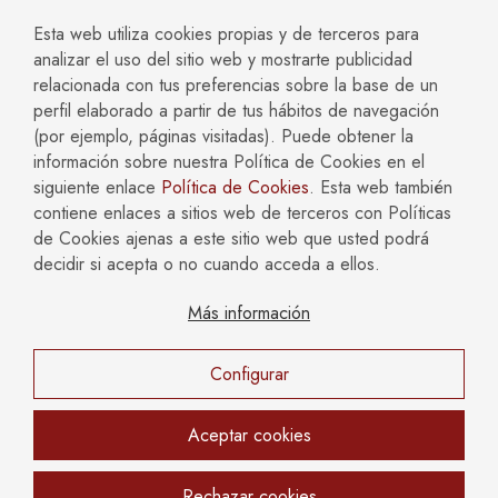
ABOGADOS ESPECIALIZADOS EN:
Esta web utiliza cookies propias y de terceros para
analizar el uso del sitio web y mostrarte publicidad
Accidentes y Negligencias
Civil
relacionada con tus preferencias sobre la base de un
perfil elaborado a partir de tus hábitos de navegación
Compliance
Concursal
(por ejemplo, páginas visitadas). Puede obtener la
Empresas
Familia
información sobre nuestra Política de Cookies en el
Fiscal
Hipotecario y Bancario
siguiente enlace
Política de Cookies
. Esta web también
Inmobiliario y Construcción
Laboral
contiene enlaces a sitios web de terceros con Políticas
Mercantil y Societario
Penal
de Cookies ajenas a este sitio web que usted podrá
decidir si acepta o no cuando acceda a ellos.
Más información
AVISO LEGAL
POLÍTICA DE COOKIES
POLÍTICA DE PRIVACIDAD
Configurar
Copyright © 2026 Català Reinón Abogados. Todos los
derechos reservados.
Aceptar cookies
Rechazar cookies