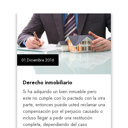
01 Diciembre 2016
01
Derecho inmobiliario
H
un
Si ha adquirido un bien inmueble pero
L
r
este no cumple con lo pactado con la otra
i
parte, entonces puede usted reclamar una
s
compensación por el perjuicio causado o
p
incluso llegar a pedir una restitución
o
completa, dependiendo del caso