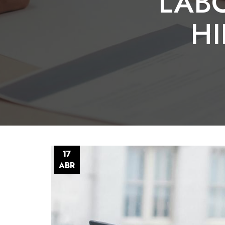
LABO
HI
17
ABR