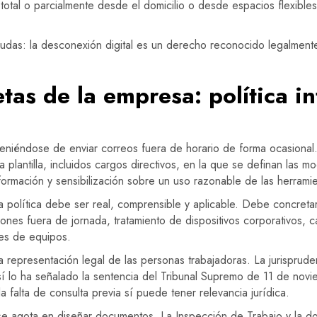
total o parcialmente desde el domicilio o desde espacios flexibles
udas: la desconexión digital es un derecho reconocido legalmente,
tas de la empresa: política i
eniéndose de enviar correos fuera de horario de forma ocasional.
la plantilla, incluidos cargos directivos, en la que se definan las 
ormación y sensibilización sobre un uso razonable de las herramie
 política debe ser real, comprensible y aplicable. Debe concretar
iones fuera de jornada, tratamiento de dispositivos corporativos, 
es de equipos.
representación legal de las personas trabajadoras. La jurispruden
í lo ha señalado la sentencia del Tribunal Supremo de 11 de nov
la falta de consulta previa sí puede tener relevancia jurídica.
 se agota en diseñar documentos. La Inspección de Trabajo y la do