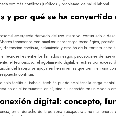
ada vez más conflictos jurídicos y problemas de salud laboral.
és y por qué se ha convertido 
cosocial emergente derivado del uso intensivo, continuado o deso
ico. Abarca fenómenos más amplios: sobrecarga tecnológica, presió
 distracción continua, aislamiento y erosión de la frontera entre 
o el tecnoestrés entre los llamados riesgos psicosociales de nueva
te, el tecnoacoso, el agotamiento digital, el estrés por exceso de
ización del trabajo se apoya en herramientas que permiten una co
 respuesta continua.
olo facilita el trabajo; también puede amplificar la carga mental, 
lema no es el instrumento en sí, sino su inserción en un modelo org
conexión digital: concepto, f
esencia, en el derecho de la persona trabajadora a no mantenerse 