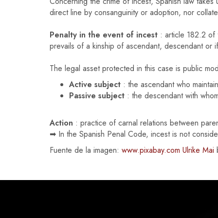
Concerning the crime of incest, Spanish law takes 
direct line by consanguinity or adoption, nor collat
Penalty in the event of incest
: article 182.2 of
prevails of a kinship of ascendant, descendant or if 
The legal asset protected in this case is public mod
Active subject
: the ascendant who maintains
Passive subject
: the descendant with whom t
Action
: practice of carnal relations between pare
➡ In the Spanish Penal Code, incest is not consider
Fuente de la imagen:
www.pixabay.com Ulrike Mai