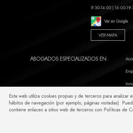
9:30-14:00 | 16:00-19
Ver en Google
VER MAPA
ABOGADOS ESPECIALIZADOS EN:
Acci
Emp
Inmo
Esta web utiliza cookies propias y de terceros para analizar e
hábitos de navegación (por ejemplo, páginas visitadas). Pued
contiene enlaces a sitios web de terceros con Políticas de C
Copyr