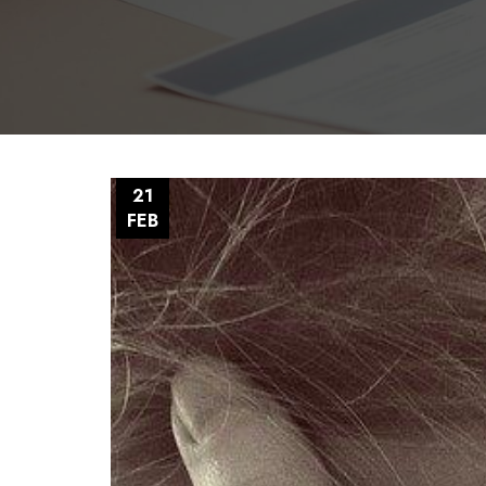
21
FEB