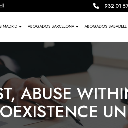
932 01 5
ll
S MADRID
ABOGADOS BARCELONA
ABOGADOS SABADELL
ST, ABUSE WITHI
OEXISTENCE UN