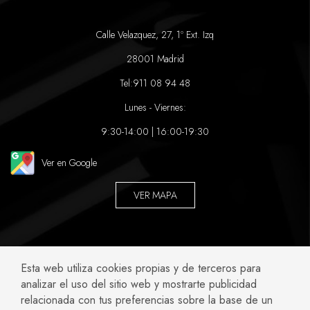
Calle Velazquez, 27, 1º Ext. Izq
28001 Madrid
Tel:
911 08 94 48
Lunes - Viernes:
9:30-14:00 | 16:00-19:30
Ver en Google
VER MAPA
ABOGADOS ESPECIALIZADOS EN:
Esta web utiliza cookies propias y de terceros para
analizar el uso del sitio web y mostrarte publicidad
Accidentes y Negligencias
Civil
relacionada con tus preferencias sobre la base de un