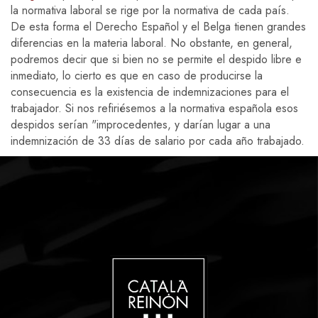
la normativa laboral se rige por la normativa de cada país.
De esta forma el Derecho Español y el Belga tienen grandes
diferencias en la materia laboral. No obstante, en general,
podremos decir que si bien no se permite el despido libre e
inmediato, lo cierto es que en caso de producirse la
consecuencia es la existencia de indemnizaciones para el
trabajador. Si nos refiriésemos a la normativa española esos
despidos serían "improcedentes, y darían lugar a una
indemnización de 33 días de salario por cada año trabajado.