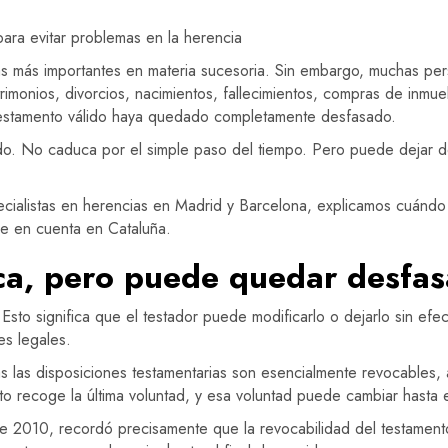
ara evitar problemas en la herencia
as más importantes en materia sucesoria. Sin embargo, muchas pers
imonios, divorcios, nacimientos, fallecimientos, compras de inmue
testamento válido haya quedado completamente desfasado.
o. No caduca por el simple paso del tiempo. Pero puede dejar de r
listas en herencias en Madrid y Barcelona, explicamos cuándo c
se en cuenta en Cataluña.
ca, pero puede quedar desfa
 Esto significa que el testador puede modificarlo o dejarlo sin e
es legales.
as las disposiciones testamentarias son esencialmente revocables, 
nto recoge la última voluntad, y esa voluntad puede cambiar hasta
de 2010, recordó precisamente que la revocabilidad del testament