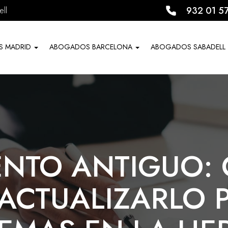
932 01 5
ll
S MADRID
ABOGADOS BARCELONA
ABOGADOS SABADELL
ENTO ANTIGUO:
ACTUALIZARLO P