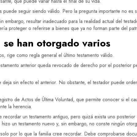
ante, que puede variar hasta el final de su vida.
 puede seguir siendo válido. Pero la pregunta importante no es so
in embargo, resultar inadecuado para la realidad actual del testa
ería proteger o referirse a bienes que ya no forman parte del patr
 se han otorgado varios
, rige como regla general el último testamento válido.
testamento anterior queda revocado de derecho por el posterior pe
.
deja sin efecto el anterior. No obstante, el testador puede ordena
l Registro de Actos de Última Voluntad, que permite conocer si el ca
nte la herencia.
de recordar un testamento antiguo, pero quizá exista uno posterio
e hizo un testamento nuevo y, sin embargo, no conste ningún otorg
olo por lo que la familia cree recordar. Debe comprobarse docume