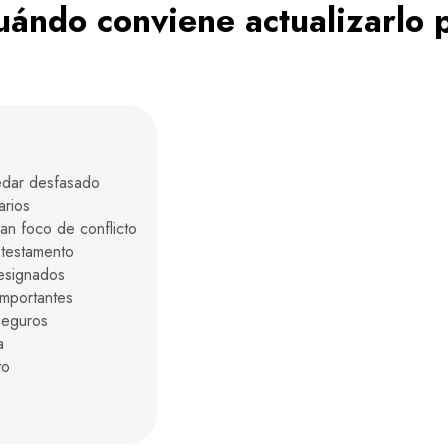
uándo conviene actualizarlo 
edar desfasado
arios
ran foco de conflicto
 testamento
designados
importantes
seguros
a
to