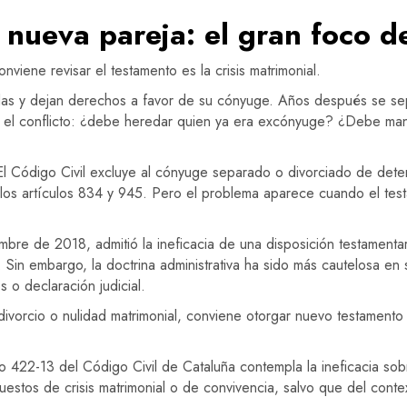
 nueva pareja: el gran foco de
viene revisar el testamento es la crisis matrimonial.
 y dejan derechos a favor de su cónyuge. Años después se separ
rge el conflicto: ¿debe heredar quien ya era excónyuge? ¿Debe ma
El Código Civil excluye al cónyuge separado o divorciado de det
a los artículos 834 y 945. Pero el problema aparece cuando el tes
mbre de 2018, admitió la ineficacia de una disposición testamenta
Sin embargo, la doctrina administrativa ha sido más cautelosa en s
 o declaración judicial.
 divorcio o nulidad matrimonial, conviene otorgar nuevo testamento
ulo 422-13 del Código Civil de Cataluña contempla la ineficacia s
estos de crisis matrimonial o de convivencia, salvo que del conte