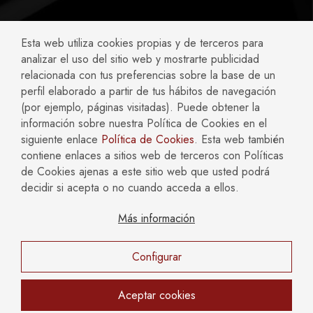
ABOGADOS ESPECIALIZADOS EN:
Esta web utiliza cookies propias y de terceros para
analizar el uso del sitio web y mostrarte publicidad
Accidentes y Negligencias
Civil
relacionada con tus preferencias sobre la base de un
perfil elaborado a partir de tus hábitos de navegación
Compliance
Concursal
(por ejemplo, páginas visitadas). Puede obtener la
Empresas
Familia
información sobre nuestra Política de Cookies en el
Fiscal
Hipotecario y Bancario
siguiente enlace
Política de Cookies
. Esta web también
Inmobiliario y Construcción
Laboral
contiene enlaces a sitios web de terceros con Políticas
Mercantil y Societario
Penal
de Cookies ajenas a este sitio web que usted podrá
decidir si acepta o no cuando acceda a ellos.
Más información
AVISO LEGAL
POLÍTICA DE COOKIES
POLÍTICA DE PRIVACIDAD
Configurar
Copyright © 2026 Català Reinón Abogados. Todos los
derechos reservados.
Aceptar cookies