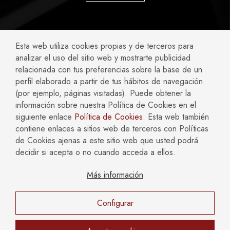
ABOGADOS ESPECIALIZADOS EN:
Esta web utiliza cookies propias y de terceros para
analizar el uso del sitio web y mostrarte publicidad
Accidentes y Negligencias
Civil
relacionada con tus preferencias sobre la base de un
perfil elaborado a partir de tus hábitos de navegación
Compliance
Concursal
(por ejemplo, páginas visitadas). Puede obtener la
Empresas
Familia
información sobre nuestra Política de Cookies en el
Fiscal
Hipotecario y Bancario
siguiente enlace
Política de Cookies
. Esta web también
Inmobiliario y Construcción
Laboral
contiene enlaces a sitios web de terceros con Políticas
Mercantil y Societario
Penal
de Cookies ajenas a este sitio web que usted podrá
decidir si acepta o no cuando acceda a ellos.
Más información
AVISO LEGAL
POLÍTICA DE COOKIES
POLÍTICA DE PRIVACIDAD
Configurar
Copyright © 2026 Català Reinón Abogados. Todos los
derechos reservados.