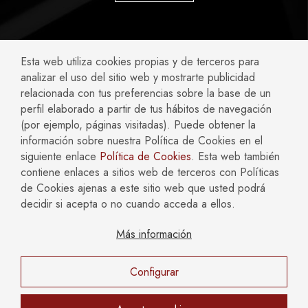
ABOGADOS ESPECIALIZADOS EN:
Esta web utiliza cookies propias y de terceros para
analizar el uso del sitio web y mostrarte publicidad
Accidentes y Negligencias
Civil
relacionada con tus preferencias sobre la base de un
perfil elaborado a partir de tus hábitos de navegación
Compliance
Concursal
(por ejemplo, páginas visitadas). Puede obtener la
Empresas
Familia
información sobre nuestra Política de Cookies en el
Fiscal
Hipotecario y Bancario
siguiente enlace
Política de Cookies
. Esta web también
Inmobiliario y Construcción
Laboral
contiene enlaces a sitios web de terceros con Políticas
Mercantil y Societario
Penal
de Cookies ajenas a este sitio web que usted podrá
decidir si acepta o no cuando acceda a ellos.
Más información
AVISO LEGAL
POLÍTICA DE COOKIES
POLÍTICA DE PRIVACIDAD
Configurar
Copyright © 2026 Català Reinón Abogados. Todos los
derechos reservados.