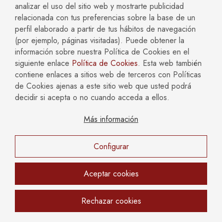
Abogado especializado en familia
: Vale la pena la
analizar el uso del sitio web y mostrarte publicidad
inversión. Te ahorrará tiempo, disgustos y
relacionada con tus preferencias sobre la base de un
probablemente dinero en el largo plazo.
perfil elaborado a partir de tus hábitos de navegación
Trabajar con un economista forense
: En casos de
(por ejemplo, páginas visitadas). Puede obtener la
patrimonios complejos (múltiples propiedades,
información sobre nuestra Política de Cookies en el
negocios, inversiones), un experto ayuda a determinar
siguiente enlace
Política de Cookies
. Esta web también
ingresos reales.
contiene enlaces a sitios web de terceros con Políticas
de Cookies ajenas a este sitio web que usted podrá
Asesoría en línea
: Existen plataformas que revisan tu
decidir si acepta o no cuando acceda a ellos.
caso sin requerir viajes. En algunas, por un precio
razonable, te explican el baremo local y te ayudan a
Más información
calcular un importe aproximado.
Recursos y apoyo
Configurar
Asociaciones y organismos de ayuda
Aceptar cookies
Instituto de la Mujer
(1): Ofrece servicios de
orientación legal gratuita para mujeres en situación de
Rechazar cookies
separación o divorcio.
Colegio de Abogados
: Muchos colegios