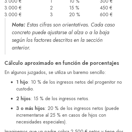
3.000 €
1
10 %
300 €
3.000 €
2
15 %
450 €
3.000 €
3
20 %
600 €
Nota:
Estas cifras son orientativas. Cada caso
concreto puede ajustarse al alza o a la baja
según los factores descritos en la sección
anterior.
Cálculo aproximado en función de porcentajes
En algunos juzgados, se utiliza un baremo sencillo:
1 hijo
: 10 % de los ingresos netos del progenitor no
custodio.
2 hijos
: 15 % de los ingresos netos.
3 o más hijos
: 20 % de los ingresos netos (puede
incrementarse al 25 % en casos de hijos con
necesidades especiales).
Imaginemos que un padre cobra 2.500 € netos y tiene dos