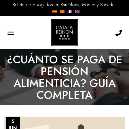
Bufete de Abogados en Barcelona, Madrid y Sabadell
Toggle
navigation
¿CUÁNTO SE PAGA DE
PENSIÓN
ALIMENTICIA? GUÍA
COMPLETA
5
JUN