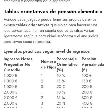
emocional y económico de la separación.
Tablas orientativas de pensión alimenticia
Aunque cada juzgado puede tener sus propios baremos,
existen
tablas orientativas
que sirven para hacerse una
idea aproximada. Ten en cuenta que estas cifras varían
ligeramente según la comunidad autónoma y el año judicial,
pero sirven como referencia.
Ejemplos prácticos según nivel de ingresos
Ingresos Netos
Porcentaje
Pensión
Número
Progenitor No
Orientativo
Aproximada
de Hijos
Custodio
(%)
(€)
1.000 €
1
10 %
100 €
1.000 €
2
15 %
150 €
1.000 €
3
20 %
200 €
2.000 €
1
10 %
200 €
2.000 €
2
15 %
300 €
2.000 €
3
20 %
400 €