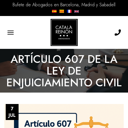
Bufete de Abogados en Barcelona, Madrid y Sabadell
Toggle
navigation
ARTÍCULO 607 DE LA
LEY DE
ENJUICIAMIENTO CIVIL
7
JUL