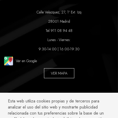
Calle Velazquez, 27, 1º Ext. Izq
28001 Madrid
Tel:
911 08 94 48
Lunes - Viernes:
9:30-14:00 | 16:00-19:30
Ver en Google
VER MAPA
ABOGADOS ESPECIALIZADOS EN:
Esta web utiliza cookies propias y de terceros para
analizar el uso del sitio web y mostrarte publicidad
Accidentes y Negligencias
Civil
relacionada con tus preferencias sobre la base de un