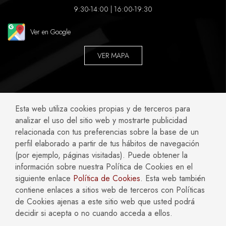
9:30-14:00 | 16:00-19:30
Ver en Google
VER MAPA
ABOGADOS ESPECIALIZADOS EN:
Esta web utiliza cookies propias y de terceros para
analizar el uso del sitio web y mostrarte publicidad
Accidentes y Negligencias
Civil
relacionada con tus preferencias sobre la base de un
perfil elaborado a partir de tus hábitos de navegación
Compliance
Concursal
(por ejemplo, páginas visitadas). Puede obtener la
Empresas
Familia
información sobre nuestra Política de Cookies en el
Fiscal
Hipotecario y Bancario
siguiente enlace
Política de Cookies
. Esta web también
Inmobiliario y Construcción
Laboral
contiene enlaces a sitios web de terceros con Políticas
Mercantil y Societario
Penal
de Cookies ajenas a este sitio web que usted podrá
decidir si acepta o no cuando acceda a ellos.