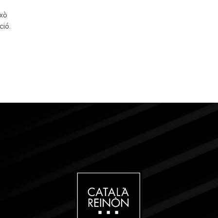
ixò
ció.