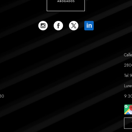
in
Calle
280
Tel:
9
Lune
:30
9:30