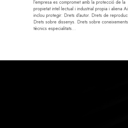
l’empresa es compromet amb la protecció de la
propietat intel·lectual i industrial propia i aliena A
inclou protegir: Drets d’autor. Drets de reproduc
Drets sobre dissenys. Drets sobre coneixements
tècnics especialitats...