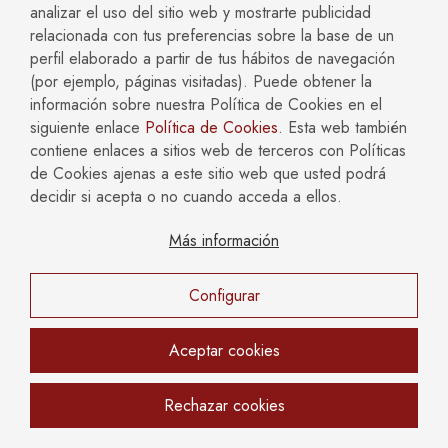
arrestado. El detenido tiene derecho a guardar silencio
analizar el uso del sitio web y mostrarte publicidad
y a la asistencia legal de un abogado.
relacionada con tus preferencias sobre la base de un
perfil elaborado a partir de tus hábitos de navegación
Juicio rápido:
En casos de hurtos menores (con un
(por ejemplo, páginas visitadas). Puede obtener la
valor inferior a 400 euros), puede llevarse a cabo un
información sobre nuestra Política de Cookies en el
juicio rápido. En este tipo de juicio, un juez determina
siguiente enlace
Política de Cookies
. Esta web también
la culpabilidad del acusado y, de ser declarado
contiene enlaces a sitios web de terceros con Políticas
culpable, impone una pena.
de Cookies ajenas a este sitio web que usted podrá
Juicio ordinario:
Si el hurto es de gran magnitud (con
decidir si acepta o no cuando acceda a ellos.
un valor superior a 400 euros) o no es posible realizar
un juicio rápido, se lleva a cabo un juicio ordinario. En
Más información
este caso, un juez o un jurado decide la culpabilidad
del acusado. En caso de ser declarado culpable, el
juez impone la pena correspondiente.
Configurar
Aceptar cookies
Rechazar cookies