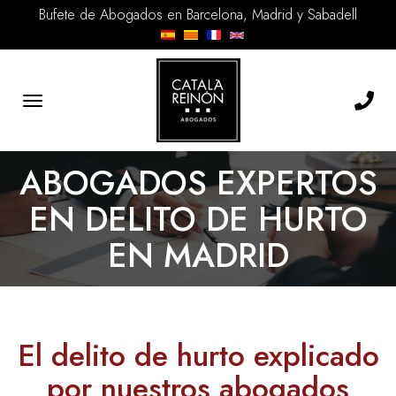
Bufete de Abogados en Barcelona, Madrid y Sabadell
Toggle
navigation
ABOGADOS EXPERTOS
EN DELITO DE HURTO
EN MADRID
El delito de hurto explicado
por nuestros abogados