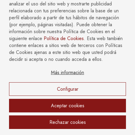
puede iniciar un proceso penal ni ejecutar una pena debido
analizar el uso del sitio web y mostrarte publicidad
al transcurso del tiempo. A continuación, se detallan los
relacionada con tus preferencias sobre la base de un
plazos de prescripción para el delito de sustracción de
perfil elaborado a partir de tus hábitos de navegación
menores y la pena asociada:
(por ejemplo, páginas visitadas). Puede obtener la
información sobre nuestra Política de Cookies en el
Prescripción del delito de sustracción de menores
siguiente enlace
Política de Cookies
. Esta web también
El delito de sustracción de menores se regula en el artículo
contiene enlaces a sitios web de terceros con Políticas
225 bis del Código Penal español. El plazo de prescripción
de Cookies ajenas a este sitio web que usted podrá
para este delito es de cinco años. Este plazo comienza a
decidir si acepta o no cuando acceda a ellos.
contar desde el día en que se cometió el delito, o desde el
último acto de ejecución si el delito es de naturaleza
Más información
continuada.
Configurar
Prescripción de la pena asociada del delito de
sustracción de menores
Aceptar cookies
La pena asociada al delito de sustracción de menores puede
ser de prisión y, en algunos casos, de inhabilitación especial
para el ejercicio de la patria potestad u otros derechos. Las
Rechazar cookies
penas tienen diferentes plazos de prescripción según su
duración: