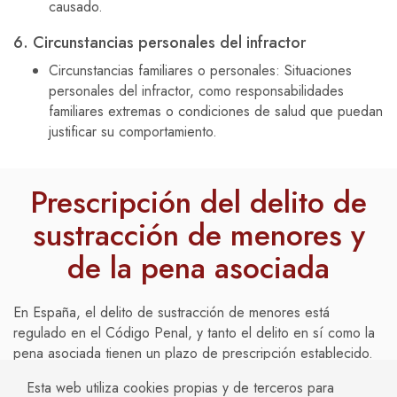
causado.
6. Circunstancias personales del infractor
Circunstancias familiares o personales: Situaciones
personales del infractor, como responsabilidades
familiares extremas o condiciones de salud que puedan
justificar su comportamiento.
Prescripción del delito de
sustracción de menores y
de la pena asociada
En España, el delito de sustracción de menores está
regulado en el Código Penal, y tanto el delito en sí como la
pena asociada tienen un plazo de prescripción establecido.
La prescripción es el término legal después del cual no se
Esta web utiliza cookies propias y de terceros para