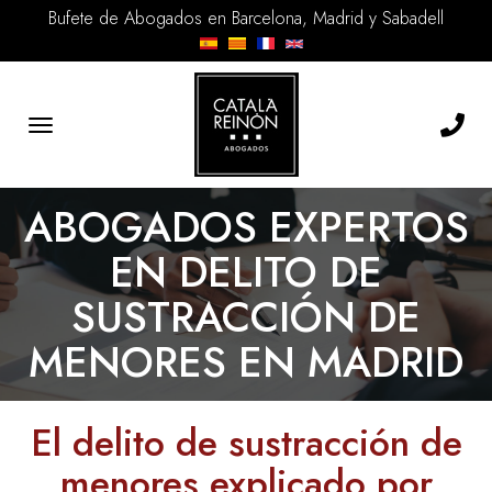
Bufete de Abogados en Barcelona, Madrid y Sabadell
Toggle
navigation
ABOGADOS EXPERTOS
EN DELITO DE
SUSTRACCIÓN DE
MENORES EN MADRID
El delito de sustracción de
menores explicado por