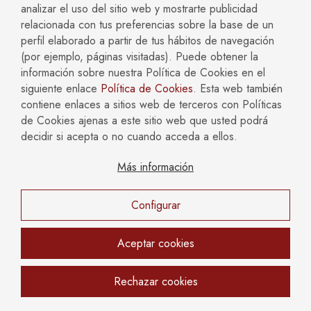
analizar el uso del sitio web y mostrarte publicidad
caso concreto.
relacionada con tus preferencias sobre la base de un
3. Inicio del Cómputo:
El plazo de prescripción comienza a
perfil elaborado a partir de tus hábitos de navegación
contar desde el día en que se comete el delito. En el caso
(por ejemplo, páginas visitadas). Puede obtener la
de los delitos de accidente imprudente de tráfico, esto sería
información sobre nuestra Política de Cookies en el
desde la fecha del accidente.
siguiente enlace
Política de Cookies
. Esta web también
contiene enlaces a sitios web de terceros con Políticas
4. Suspensión del Plazo:
El plazo de prescripción puede
de Cookies ajenas a este sitio web que usted podrá
suspenderse en determinadas circunstancias, como cuando
decidir si acepta o no cuando acceda a ellos.
el procedimiento judicial se paraliza por alguna causa
justificada o cuando el acusado se encuentra en situación de
Más información
rebeldía.
Es importante destacar que la prescripción implica que, una
Configurar
vez transcurrido el plazo establecido según la pena máxima
prevista para el delito, el Estado ya no podrá iniciar o
continuar el procedimiento penal contra el presunto
Aceptar cookies
responsable. Sin embargo, los plazos de prescripción
pueden variar según la legislación específica y las
Rechazar cookies
características particulares de cada caso. Por lo tanto, es
fundamental que las partes involucradas en el proceso