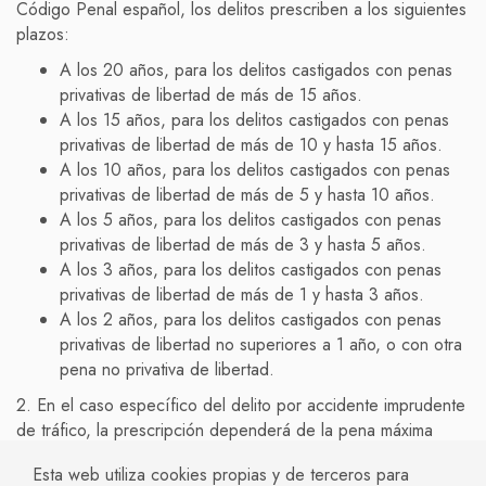
Código Penal español, los delitos prescriben a los siguientes
plazos:
A los 20 años, para los delitos castigados con penas
privativas de libertad de más de 15 años.
A los 15 años, para los delitos castigados con penas
privativas de libertad de más de 10 y hasta 15 años.
A los 10 años, para los delitos castigados con penas
privativas de libertad de más de 5 y hasta 10 años.
A los 5 años, para los delitos castigados con penas
privativas de libertad de más de 3 y hasta 5 años.
A los 3 años, para los delitos castigados con penas
privativas de libertad de más de 1 y hasta 3 años.
A los 2 años, para los delitos castigados con penas
privativas de libertad no superiores a 1 año, o con otra
pena no privativa de libertad.
2. En el caso específico del delito por accidente imprudente
de tráfico, la prescripción dependerá de la pena máxima
establecida por ley para este tipo de delito, que puede variar
Esta web utiliza cookies propias y de terceros para
según la gravedad de la imprudencia y las circunstancias del