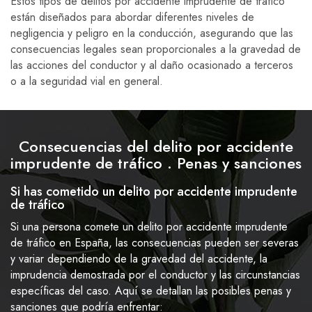
Estos tipos de delitos por accidente imprudente de tráfico
están diseñados para abordar diferentes niveles de
negligencia y peligro en la conducción, asegurando que las
consecuencias legales sean proporcionales a la gravedad de
las acciones del conductor y al daño ocasionado a terceros
o a la seguridad vial en general.
Consecuencias del delito por accidente
imprudente de tráfico . Penas y sanciones
Si has cometido un delito por accidente imprudente
de tráfico
Si una persona comete un delito por accidente imprudente
de tráfico en España, las consecuencias pueden ser severas
y variar dependiendo de la gravedad del accidente, la
imprudencia demostrada por el conductor y las circunstancias
específicas del caso. Aquí se detallan las posibles penas y
sanciones que podría enfrentar: