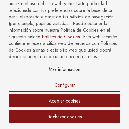
analizar el uso del sitio web y mostrarte publicidad
relacionada con tus preferencias sobre la base de un
perfil elaborado a partir de tus hábitos de navegación
¿Tengo derecho a que me concedan la "jornada a la
∨
(por ejemplo, páginas visitadas). Puede obtener la
carta" (adaptación de jornada) en Madrid?
información sobre nuestra Política de Cookies en el
SÍ, tiene derecho a solicitarla y a una negociación real,
siguiente enlace
Política de Cookies
. Esta web también
pero no es un derecho absoluto.
contiene enlaces a sitios web de terceros con Políticas
de Cookies ajenas a este sitio web que usted podrá
No es una concesión automática, pero sí un derecho a
decidir si acepta o no cuando acceda a ellos.
solicitar adaptaciones (horario, teletrabajo, turnos) para
conciliar. La empresa está obligada por ley a negociar con
Más información
usted durante un máximo de 15 días y, si deniega, debe
hacerlo con razones objetivas y proponer alternativas. Si la
empresa guarda silencio, la adaptación se presume
Configurar
concedida.
Aceptar cookies
Si pido una adaptación de jornada, ¿me pueden
∨
Rechazar cookies
despedir?
No pueden despedirte por haber solicitado una adaptación