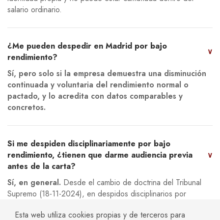
salario ordinario.
¿Me pueden despedir en Madrid por bajo
∨
rendimiento?
Sí, pero solo si la empresa demuestra una disminución
continuada y voluntaria del rendimiento normal o
pactado, y lo acredita con datos comparables y
concretos.
Si me despiden disciplinariamente por bajo
rendimiento, ¿tienen que darme audiencia previa
∨
antes de la carta?
Sí, en general.
Desde el cambio de doctrina del Tribunal
Supremo (18-11-2024), en despidos disciplinarios por
conducta o rendimiento debe darse una oportunidad real de
Esta web utiliza cookies propias y de terceros para
ser oído antes de despedir.