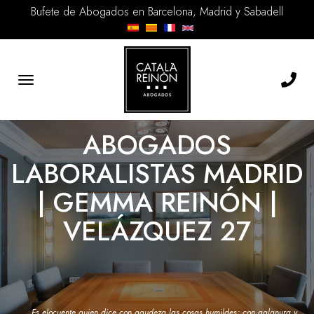
Bufete de Abogados en Barcelona, Madrid y Sabadell
Toggle
navigation
ABOGADOS
LABORALISTAS MADRID
| GEMMA REINÓN |
VELÁZQUEZ 27
Es elocuente quien dice con agudeza las cosas humildes; con galanura y